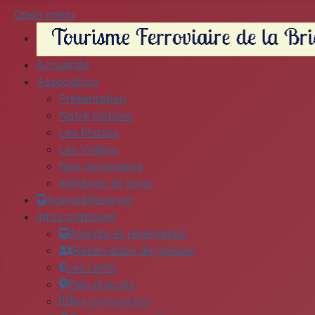
Open menu
Actualités
Association
Présentation
Notre histoire
Les Photos
Les Vidéos
Nos documents
Adhésion et dons
Agenda
Réserver
Infos pratiques
Agenda et réservation
Réservation de groupe
Les tarifs
Plan d'accès
les prospectus