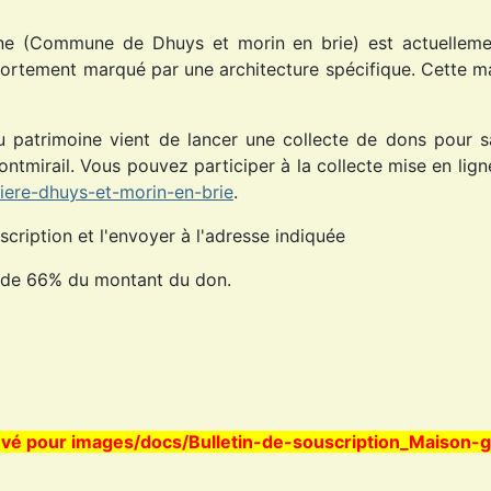
ne (Commune de Dhuys et morin en brie) est actuellement
e fortement marqué par une architecture spécifique. Cette m
du patrimoine vient de lancer une collecte de dons pour 
tmirail. Vous pouvez participer à la collecte mise en lign
riere-dhuys-et-morin-en-brie
.
cription et l'envoyer à l'adresse indiquée
t de 66% du montant du don.
ouvé pour images/docs/Bulletin-de-souscription_Maison-g