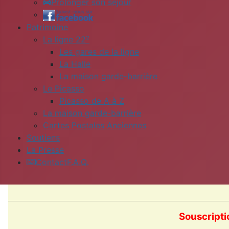
Prolonger son séjour
Patrimoine
La ligne 22²
Les gares de la ligne
La Halle
La maison garde-barrière
Le Picasso
Picasso de A à Z
La maison garde-barrière
Cartes Postales Anciennes
Soutiens
La Presse
Contact
F.A.Q.
Souscripti