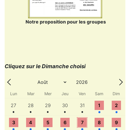
Notre proposition pour les groupes
Cliquez sur le Dimanche choisi
Année
Mois
Précédent - Mois
Suiv
Lun
Mar
Mer
Jeu
Ven
Sam
Dim
Un évènement
Un évènement
Un évènement
Un évènement
Un évènement
Un évènement
Un évène
27
28
29
30
31
1
2
Un évènement
Un évènement
Un évènement
Un évènement
Un évènement
Un évènement
Un évène
3
4
5
6
7
8
9