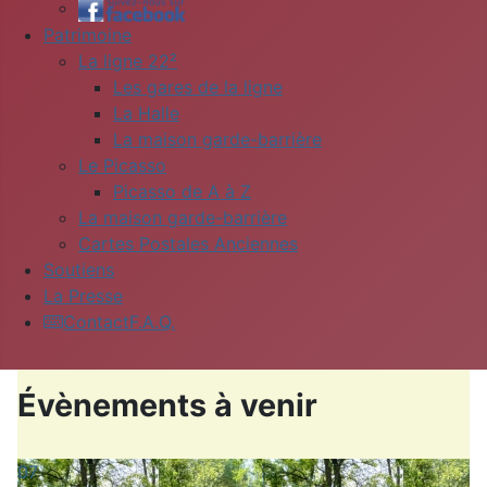
Patrimoine
La ligne 22²
Les gares de la ligne
La Halle
La maison garde-barrière
Le Picasso
Picasso de A à Z
La maison garde-barrière
Cartes Postales Anciennes
Soutiens
La Presse
Contact
F.A.Q.
Évènements à venir
07