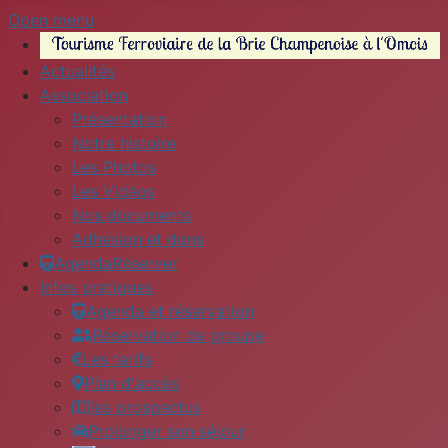
Open menu
Actualités
Association
Présentation
Notre histoire
Les Photos
Les Vidéos
Nos documents
Adhésion et dons
Agenda
Réserver
Infos pratiques
Agenda et réservation
Réservation de groupe
Les tarifs
Plan d'accès
les prospectus
Prolonger son séjour