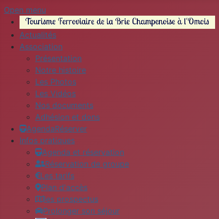
Open menu
Actualités
Association
Présentation
Notre histoire
Les Photos
Les Vidéos
Nos documents
Adhésion et dons
Agenda
Réserver
Infos pratiques
Agenda et réservation
Réservation de groupe
Les tarifs
Plan d'accès
les prospectus
Prolonger son séjour