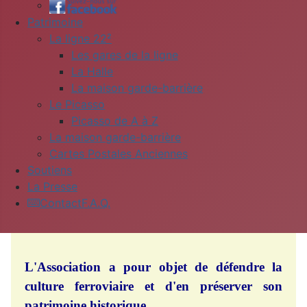
Patrimoine
La ligne 22²
Les gares de la ligne
La Halle
La maison garde-barrière
Le Picasso
Picasso de A à Z
La maison garde-barrière
Cartes Postales Anciennes
Soutiens
La Presse
Contact
F.A.Q.
L'Association a pour objet de défendre la
culture ferroviaire et d'en préserver son
patrimoine historique.