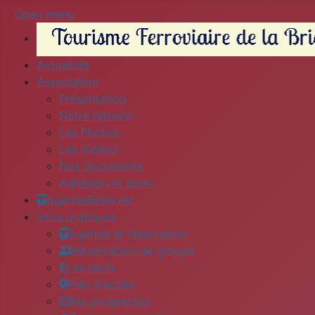
Open menu
Actualités
Association
Présentation
Notre histoire
Les Photos
Les Vidéos
Nos documents
Adhésion et dons
Agenda
Réserver
Infos pratiques
Agenda et réservation
Réservation de groupe
Les tarifs
Plan d'accès
les prospectus