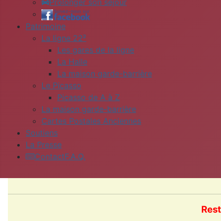
Prolonger son séjour
Patrimoine
La ligne 22²
Les gares de la ligne
La Halle
La maison garde-barrière
Le Picasso
Picasso de A à Z
La maison garde-barrière
Cartes Postales Anciennes
Soutiens
La Presse
Contact
F.A.Q.
Rest